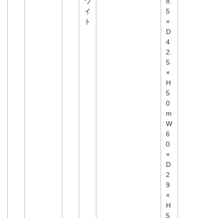
ワ
8.
イ
5
ト
×
D
4
2.
5
×
H
5
0
m
W
6
0
×
D
2
9
×
H
5