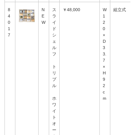
8
N
ス
￥48,000
W
組立式
4
E
ラ
1
0
W
イ
2
1
ド
0
7
シ
×
ェ
D
ル
3
フ
3.
7
ト
×
リ
H
プ
9
ル
2
c
ホ
m
ワ
イ
ト
オ
ー