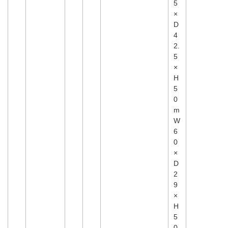
5
×
D
4
2.
5
×
H
5
0
m
W
6
0
×
D
2
9
×
H
5
0