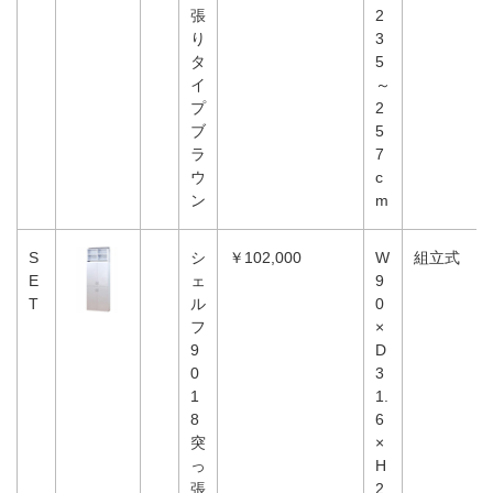
張
2
り
3
タ
5
イ
～
プ
2
ブ
5
ラ
7
ウ
c
ン
m
S
シ
￥102,000
W
組立式
E
ェ
9
T
ル
0
フ
×
9
D
0
3
1
1.
8
6
突
×
っ
H
張
2