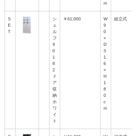
m
S
シ
￥61,000
W
組立式
E
ェ
9
T
ル
0
フ
×
9
D
0
3
1
1.
8
6
2
×
ド
H
ア
1
収
8
納
0
ホ
c
ワ
m
イ
ト