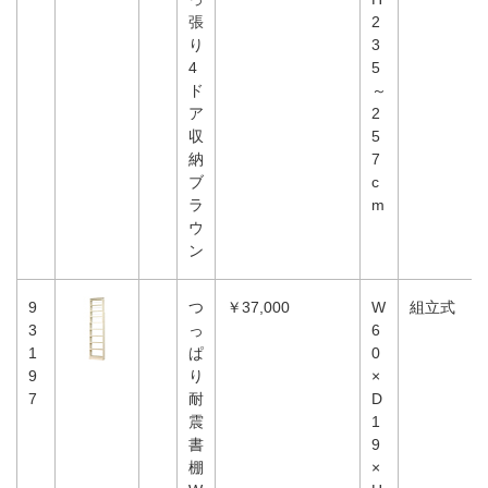
張
2
り
3
4
5
ド
～
ア
2
収
5
納
7
ブ
c
ラ
m
ウ
ン
9
つ
￥37,000
W
組立式
3
っ
6
1
ぱ
0
9
り
×
7
耐
D
震
1
書
9
棚
×