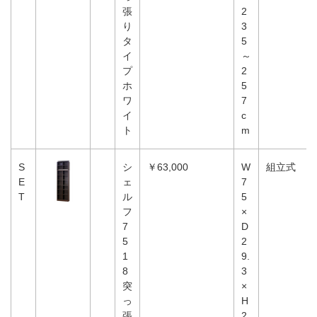
張
2
り
3
タ
5
イ
～
プ
2
ホ
5
ワ
7
イ
c
ト
m
S
シ
￥63,000
W
組立式
E
ェ
7
T
ル
5
フ
×
7
D
5
2
1
9.
8
3
突
×
っ
H
張
2