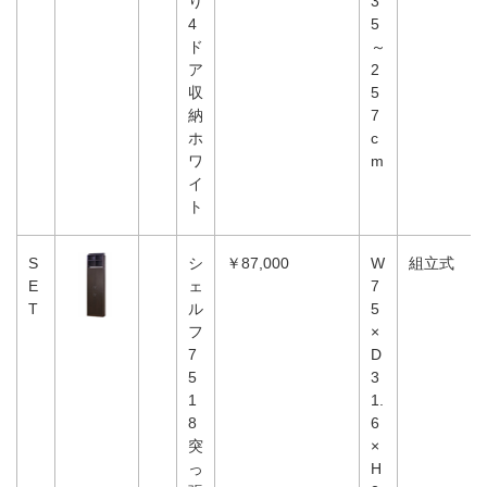
り
3
4
5
ド
～
ア
2
収
5
納
7
ホ
c
ワ
m
イ
ト
S
シ
￥87,000
W
組立式
E
ェ
7
T
ル
5
フ
×
7
D
5
3
1
1.
8
6
突
×
っ
H