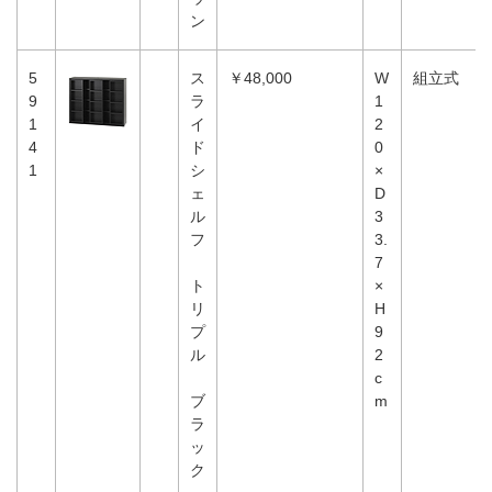
ン
5
ス
￥48,000
W
組立式
9
ラ
1
1
イ
2
4
ド
0
1
シ
×
ェ
D
ル
3
フ
3.
7
ト
×
リ
H
プ
9
ル
2
c
ブ
m
ラ
ッ
ク