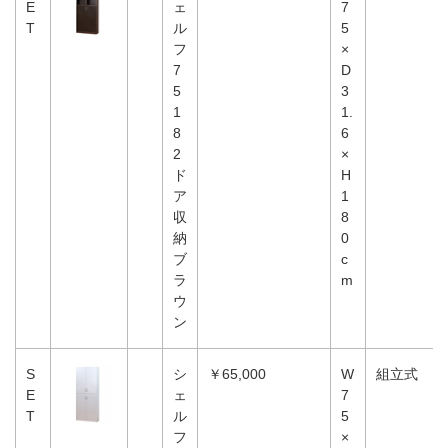
E
ェ
7
T
ル
5
フ
×
7
D
5
3
1
1.
8
6
2
×
ド
H
ア
1
収
8
納
0
ブ
c
ラ
m
ウ
ン
S
シ
￥65,000
W
組立式
E
ェ
7
T
ル
5
フ
×