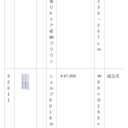
張
2
り
3
4
5
ド
～
ア
2
収
5
納
7
ブ
c
ラ
m
ウ
ン
9
シ
￥47,000
W
組立式
2
ェ
9
0
ル
0
1
フ
×
1
9
D
0
2
1
9.
8
5
ホ
×