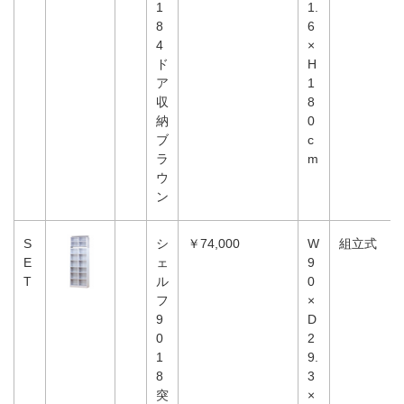
1
1.
8
6
4
×
ド
H
ア
1
収
8
納
0
ブ
c
ラ
m
ウ
ン
S
シ
￥74,000
W
組立式
E
ェ
9
T
ル
0
フ
×
9
D
0
2
1
9.
8
3
突
×