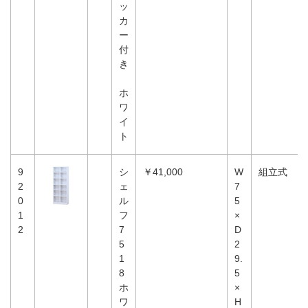
ッ
カ
ー
付
き
ホ
ワ
イ
ト
9
シ
￥41,000
W
組立式
2
ェ
7
0
ル
5
1
フ
×
2
7
D
5
2
1
9.
8
5
ホ
×
ワ
H