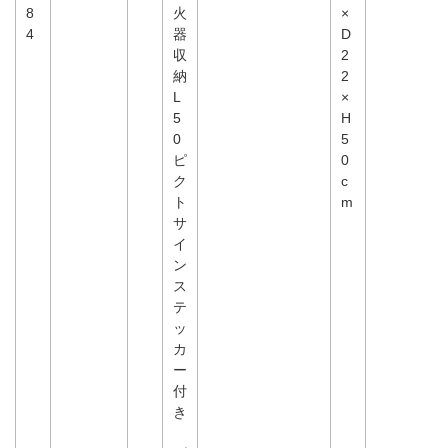
8
火
×
4
器
D
収
2
納
2
L
×
5
H
0
5
ピ
0
ク
c
ト
m
サ
イ
ン
ス
テ
ッ
カ
ー
付
き