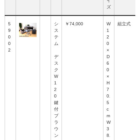
イ
ズ
5
シ
￥74,000
W
組立式
9
ス
1
0
テ
2
0
ム
0
2
×
デ
D
ス
6
ク
0
W
×
1
H
2
7
0
0.
鍵
5
付
c
ブ
m
ラ
W
ウ
3
ン
8.