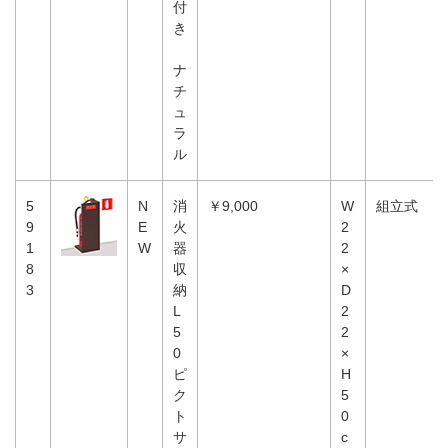
付
き
ナ
チ
ュ
ラ
ル
5
N
消
￥9,000
W
組立式
9
E
火
2
1
W
器
2
8
収
×
3
納
D
L
2
5
2
0
×
ピ
H
ク
5
ト
0
サ
c