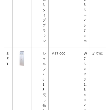
り
3
タ
5
イ
～
プ
2
ブ
5
ラ
7
ウ
c
ン
m
S
シ
￥87,000
W
組立式
E
ェ
7
T
ル
5
フ
×
7
D
5
3
1
1.
8
6
突
×
っ
H
張
2