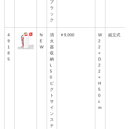
ブ
ラ
ッ
ク
4
N
消
￥9,000
W
組立式
9
E
火
2
1
W
器
2
8
収
×
5
納
D
L
2
5
2
0
×
ピ
H
ク
5
ト
0
サ
c
イ
m
ン
ス
テ