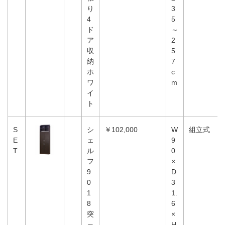
り
3
4
5
ド
～
ア
2
収
5
納
7
ホ
c
ワ
m
イ
ト
S
シ
￥102,000
W
組立式
E
ェ
9
T
ル
0
フ
×
9
D
0
3
1
1.
8
6
突
×
っ
H