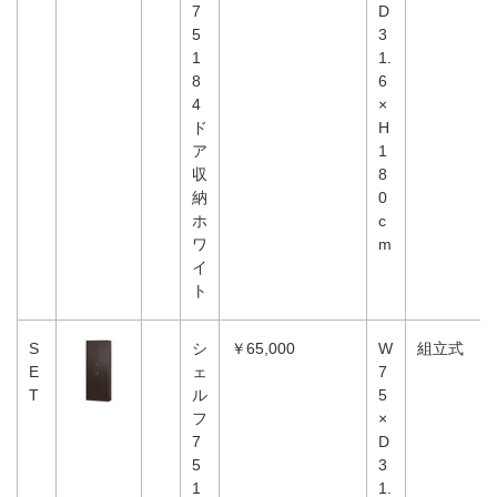
7
D
5
3
1
1.
8
6
4
×
ド
H
ア
1
収
8
納
0
ホ
c
ワ
m
イ
ト
S
シ
￥65,000
W
組立式
E
ェ
7
T
ル
5
フ
×
7
D
5
3
1
1.