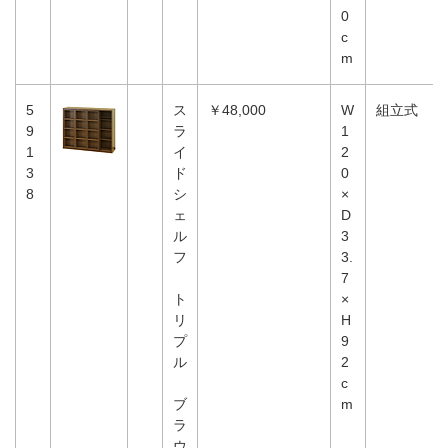
0
c
m
5
ス
￥48,000
W
組立式
9
ラ
1
1
イ
2
3
ド
0
8
シ
×
ェ
D
ル
3
フ
3.
7
ト
×
リ
H
プ
9
ル
2
c
ブ
m
ラ
ウ