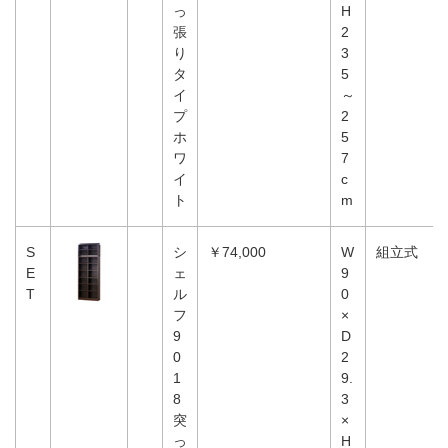
っ
H
張
2
り
3
タ
5
イ
～
プ
2
ホ
5
ワ
7
イ
c
ト
m
S
シ
￥74,000
W
組立式
E
ェ
9
T
ル
0
フ
×
9
D
0
2
1
9.
8
3
突
×
っ
H