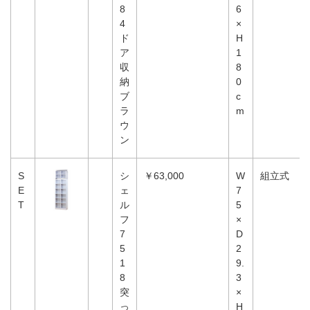
8
6
4
×
ド
H
ア
1
収
8
納
0
ブ
c
ラ
m
ウ
ン
S
シ
￥63,000
W
組立式
E
ェ
7
T
ル
5
フ
×
7
D
5
2
1
9.
8
3
突
×
っ
H