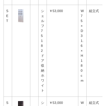
S
シ
￥53,000
W
組立式
E
ェ
7
T
ル
5
フ
×
7
D
5
3
1
1.
8
6
2
×
ド
H
ア
1
収
8
納
0
ホ
c
ワ
m
イ
ト
S
シ
￥53,000
W
組立式