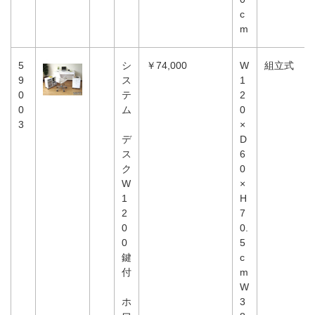
c
m
5
シ
￥74,000
W
組立式
9
ス
1
0
テ
2
0
ム
0
3
×
デ
D
ス
6
ク
0
W
×
1
H
2
7
0
0.
0
5
鍵
c
付
m
W
ホ
3