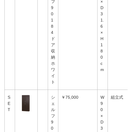
フ
×
9
D
0
3
1
1.
8
6
4
×
ド
H
ア
1
収
8
納
0
ホ
c
ワ
m
イ
ト
S
シ
￥75,000
W
組立式
E
ェ
9
T
ル
0
フ
×
9
D
0
3