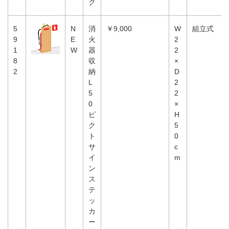
ク
5
N
消
￥9,000
W
組立式
9
E
火
2
1
W
器
2
8
収
×
2
納
D
L
2
5
2
0
×
ピ
H
ク
5
ト
0
サ
c
イ
m
ン
ス
テ
ッ
カ
ー