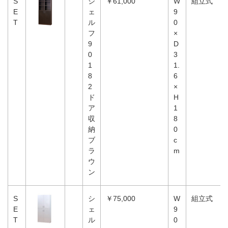
S
シ
￥61,000
W
組立式
E
ェ
9
T
ル
0
フ
×
9
D
0
3
1
1.
8
6
2
×
ド
H
ア
1
収
8
納
0
ブ
c
ラ
m
ウ
ン
S
シ
￥75,000
W
組立式
E
ェ
9
T
ル
0