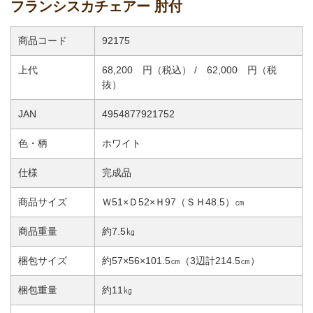
フランシスカチェアー 肘付
商品コード
92175
上代
68,200 円（税込） / 62,000 円（税
抜）
JAN
4954877921752
色・柄
ホワイト
仕様
完成品
商品サイズ
Ｗ51×Ｄ52×Ｈ97（ＳＨ48.5）㎝
商品重量
約7.5㎏
梱包サイズ
約57×56×101.5㎝（3辺計214.5㎝）
梱包重量
約11㎏