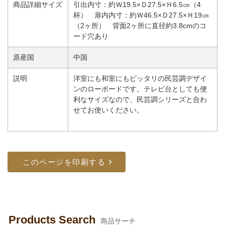
商品詳細サイズ
引出内寸：約Ｗ19.5×Ｄ27.5×Ｈ6.5㎝（4
杯） 扉内内寸：約Ｗ46.5×Ｄ27.5×Ｈ19㎝
（2ヶ所） 背面2ヶ所に直径約3.8cmのコ
ード穴あり
原産国
中国
説明
洋室にも和室にもピッタリの民芸調デザイ
ンのローボードです。テレビ台としても便
利なサイズなので、民芸調シリーズと合わ
せてお使いください。
Products Search
商品サーチ