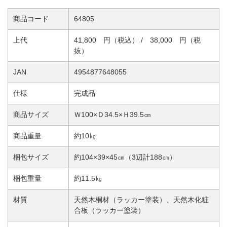
商品コード
64805
上代
41,800 円（税込） / 38,000 円（税
抜）
JAN
4954877648055
仕様
完成品
商品サイズ
Ｗ100×Ｄ34.5×Ｈ39.5㎝
商品重量
約10㎏
梱包サイズ
約104×39×45㎝（3辺計188㎝）
梱包重量
約11.5㎏
材質
天然木桐材（ラッカー塗装）、天然木化粧
合板（ラッカー塗装）