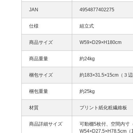
JAN
4954877402275
仕様
組立式
商品サイズ
W59×D29×H180cm
商品重量
約24kg
梱包サイズ
約183×31.5×15cm（３
梱包重量
約25kg
材質
プリント紙化粧繊維板
商品詳細サイズ
可動棚5枚付、空間内寸（上
W54×D27.5×H78.