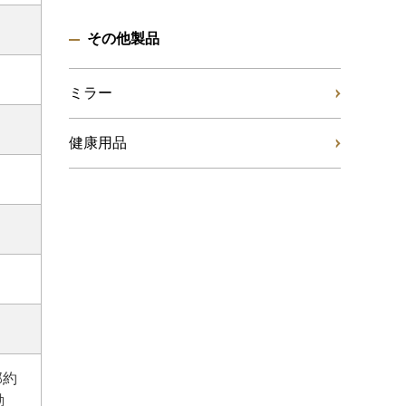
その他製品
ミラー
健康用品
部約
動