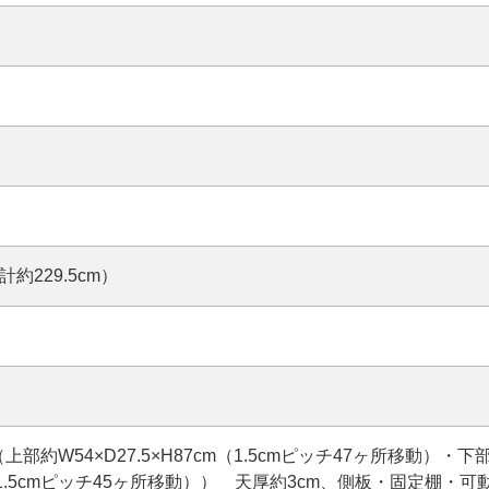
辺計約229.5cm）
部約W54×D27.5×H87cm（1.5cmピッチ47ヶ所移動）・下
5cm（1.5cmピッチ45ヶ所移動）） 天厚約3cm、側板・固定棚・可