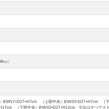
39㎝）
W17×D27×H7cm （上部中央）約W33×D27×H7cm （
×H17cm （下部中央）約W33×D27×H12cm 引出はすべてス