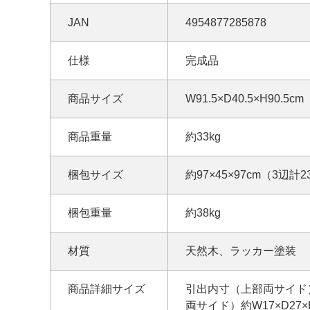
JAN
4954877285878
仕様
完成品
商品サイズ
W91.5×D40.5×H90.5cm
商品重量
約33kg
梱包サイズ
約97×45×97cm（3辺計2
梱包重量
約38kg
材質
天然木、ラッカー塗装
商品詳細サイズ
引出内寸（上部両サイド）約
両サイド）約W17×D27