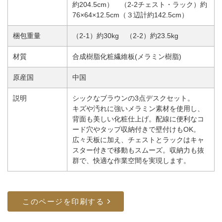
約204.5cm） （2-2チェスト・ラック）約
76×64×12.5cm（３辺計約142.5cm）
梱包重量
（2-1）約30kg （2-2）約23.5kg
材質
合成樹脂化粧繊維板(メラミン樹脂)
原産国
中国
説明
シックなブラウンの3点デスクセット。
キズや汚れに強いメラミン素材を使用し、
背面も美しい化粧仕上げ。配線に便利なコ
ード穴やタップ収納付きで壁付けもOK。
広々天板に加え、チェストとラックはキャ
スター付きで移動もスムーズ。収納力も抜
群で、快適な作業空間を実現します。