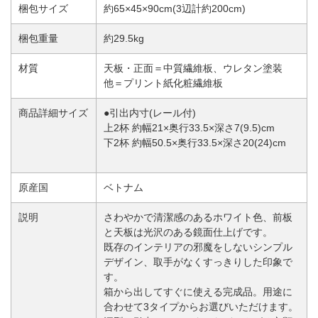
梱包サイズ
約65×45×90cm(3辺計約200cm)
梱包重量
約29.5kg
材質
天板・正面＝中質繊維板、ウレタン塗装
他＝プリント紙化粧繊維板
商品詳細サイズ
●引出内寸(レール付)
上2杯 約幅21×奥行33.5×深さ7(9.5)cm
下2杯 約幅50.5×奥行33.5×深さ20(24)cm
原産国
ベトナム
説明
さわやかで清潔感のあるホワイト色、前板
と天板は光沢のある鏡面仕上げです。
既存のインテリアの邪魔をしないシンプル
デザイン、取手がなくすっきりした印象で
す。
箱から出してすぐに使える完成品。用途に
合わせて3タイプからお選びいただけます。