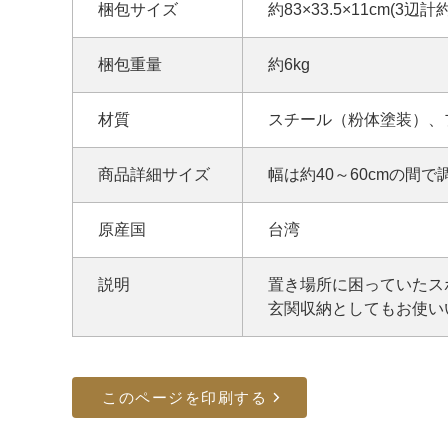
梱包サイズ
約83×33.5×11cm(3辺計約
梱包重量
約6kg
材質
スチール（粉体塗装）、
商品詳細サイズ
幅は約40～60cmの間で
原産国
台湾
説明
置き場所に困っていたス
玄関収納としてもお使い